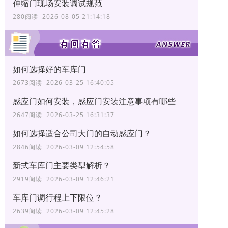
伸缩门现场安装调试规范
280阅读 2026-08-05 21:14:18
如何选择好的车库门
2673阅读 2026-03-25 16:40:05
感应门如何安装，感应门安装注意事项有哪些
2647阅读 2026-03-25 16:31:37
如何选择适合公司大门的自动感应门？
2846阅读 2026-03-09 12:54:58
新式车库门主要类型解析？
2919阅读 2026-03-09 12:46:21
车库门调行程上下限位？
2639阅读 2026-03-09 12:45:28