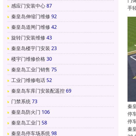
门
感应门安装中心
87
手
秦皇岛伸缩门维修
92
秦皇岛道闸门维修
42
旋转门安装维修
43
秦皇岛楼宇门安装
23
楼宇门维修价格
30
秦皇岛工业门销售
75
工业门维修电话
52
秦皇岛车库门安装配遥控
69
门禁系统
73
秦
秦皇岛防火门
106
停
停
秦皇岛工业门
58
秦
秦皇岛停车场系统
98