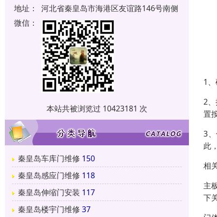
地址：
河北省秦皇岛市海港区友谊路146号南侧
微信：
1
2
本站共被浏览过 10423181 次
置
3
此
秦皇岛车库门维修
150
相
秦皇岛感应门维修
118
主
秦皇岛伸缩门安装
117
下
秦皇岛楼宇门维修
37