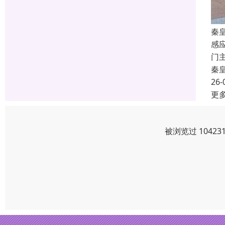
秦
感
门
秦
26-
更
被浏览过 1042