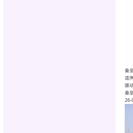
秦
道
驱
秦
26-