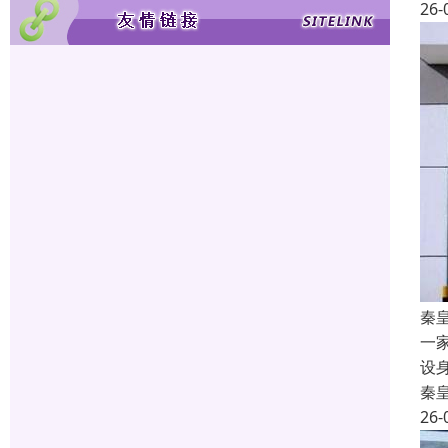
26-
秦
一
设
秦
26-