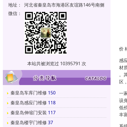
地址：
河北省秦皇岛市海港区友谊路146号南侧
微信：
价 
感
本站共被浏览过 10395791 次
材
。
区 
秦皇岛车库门维修
150
一
设
秦皇岛感应门维修
118
低
秦皇岛伸缩门安装
117
丰
秦皇岛楼宇门维修
37
系