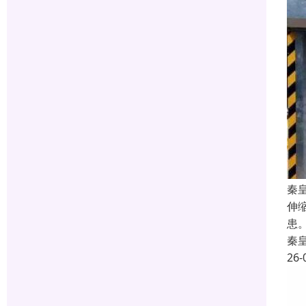
秦
伸
患
秦
26-