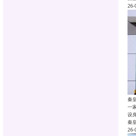
26-
秦
一
设
秦
26-