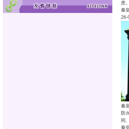
患
秦
26-
秦
防
间
秦