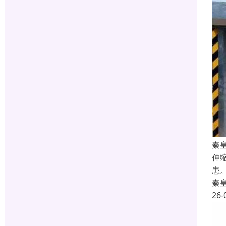
秦
伸
患
秦
26-