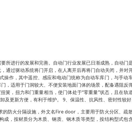
需要所进行的发展和完善。自动门行业发展已日渐成熟，自动门
元，通过驱动系统将门开启，在人离开后再将门自动关闭，并对
方式操作，其中遥控、感应和电动门统称为自动车库门，与手动
库门，适用于门洞较大、不便安装地面门体的场景，配备遇阻反
置扭簧，扭力和门重量相当，使门体处于“零重量”状态，且在轨
拆卸及更新方便，有利于维护。 9、保温性、抗风性、密封性较好
防火分隔设施，外文名Fire door，主要用于防火分区、疏
件构成，按材质分为木质、钢质、钢木质等类型，按结构型式包