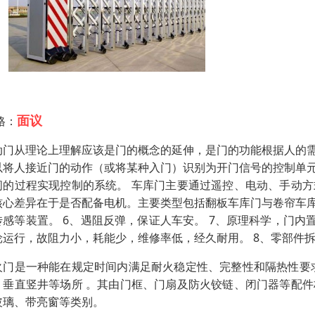
面议
格：
动门从理论上理解应该是门的概念的延伸，是门的功能根据人的
以将人接近门的动作（或将某种入门）识别为开门信号的控制单
闭的过程实现控制的系统。 车库门主要通过遥控、电动、手动
核心差异在于是否配备电机。主要类型包括翻板车库门与卷帘车
传感等装置。 6、遇阻反弹，保证人车安。 7、原理科学，门内
轮运行，故阻力小，耗能少，维修率低，经久耐用。 8、零部件
火门是一种能在规定时间内满足耐火稳定性、完整性和隔热性要求的
、垂直竖井等场所 。其由门框、门扇及防火铰链、闭门器等配
玻璃、带亮窗等类别。