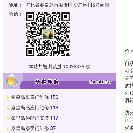
地址：
河北省秦皇岛市海港区友谊路146号南侧
微信：
价 
自
本站共被浏览过 10395825 次
可
关
的
外
秦皇岛车库门维修
150
滑
秦皇岛感应门维修
118
防
秦皇岛伸缩门安装
117
间
火
秦皇岛楼宇门维修
37