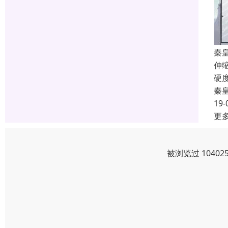
秦
伸
硬
秦
19-
更
被浏览过 1040