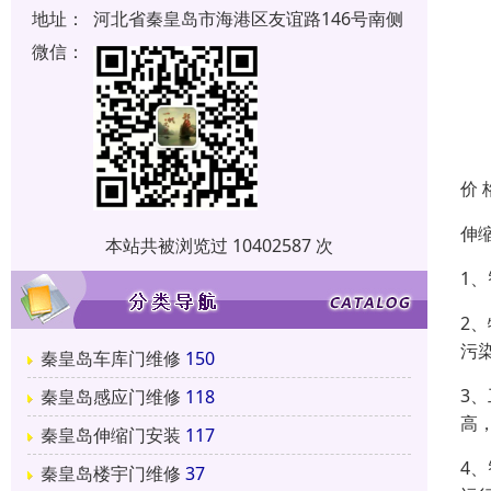
地址：
河北省秦皇岛市海港区友谊路146号南侧
微信：
价 
伸
本站共被浏览过 10402587 次
1
2
污
秦皇岛车库门维修
150
3
秦皇岛感应门维修
118
高
秦皇岛伸缩门安装
117
4
秦皇岛楼宇门维修
37