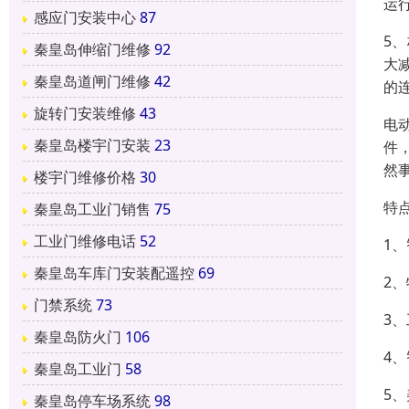
运
感应门安装中心
87
5
秦皇岛伸缩门维修
92
大
秦皇岛道闸门维修
42
的
旋转门安装维修
43
电
秦皇岛楼宇门安装
23
件
然
楼宇门维修价格
30
特
秦皇岛工业门销售
75
工业门维修电话
52
1
秦皇岛车库门安装配遥控
69
2
门禁系统
73
3
秦皇岛防火门
106
4
秦皇岛工业门
58
5
秦皇岛停车场系统
98