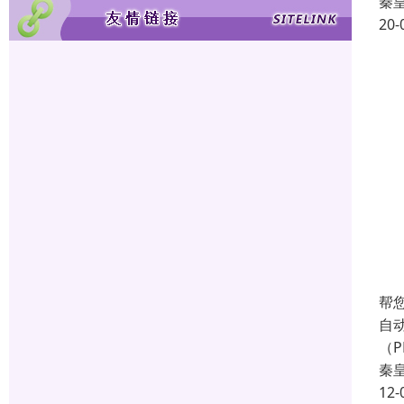
秦
20-
帮
自
（
秦
12-